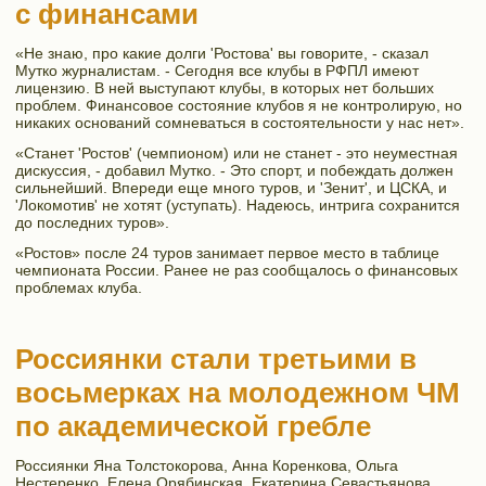
с финансами
«Не знаю, про какие долги 'Ростова' вы говорите, - сказал
Мутко журналистам. - Сегодня все клубы в РФПЛ имеют
лицензию. В ней выступают клубы, в которых нет больших
проблем. Финансовое состояние клубов я не контролирую, но
никаких оснований сомневаться в состоятельности у нас нет».
«Станет 'Ростов' (чемпионом) или не станет - это неуместная
дискуссия, - добавил Мутко. - Это спорт, и побеждать должен
сильнейший. Впереди еще много туров, и 'Зенит', и ЦСКА, и
'Локомотив' не хотят (уступать). Надеюсь, интрига сохранится
до последних туров».
«Ростов» после 24 туров занимает первое место в таблице
чемпионата России. Ранее не раз сообщалось о финансовых
проблемах клуба.
Россиянки стали третьими в
восьмерках на молодежном ЧМ
по академической гребле
Россиянки Яна Толстокорова, Анна Коренкова, Ольга
Нестеренко, Елена Орябинская, Екатерина Севастьянова,