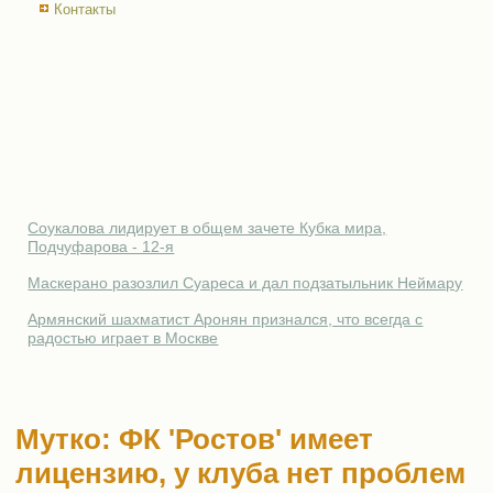
Контакты
Соукалова лидирует в общем зачете Кубка мира,
Подчуфарова - 12-я
Маскерано разозлил Суареса и дал подзатыльник Неймару
Армянский шахматист Аронян признался, что всегда с
радостью играет в Москве
Мутко: ФК 'Ростов' имеет
лицензию, у клуба нет проблем