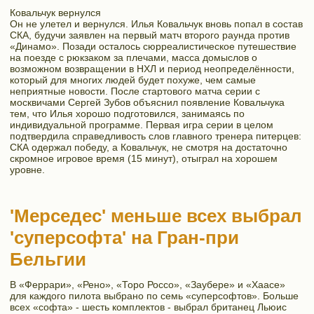
Ковальчук вернулся
Он не улетел и вернулся. Илья Ковальчук вновь попал в состав
СКА, будучи заявлен на первый матч второго раунда против
«Динамо». Позади осталось сюрреалистическое путешествие
на поезде с рюкзаком за плечами, масса домыслов о
возможном возвращении в НХЛ и период неопределённости,
который для многих людей будет похуже, чем самые
неприятные новости. После стартового матча серии с
москвичами Сергей Зубов объяснил появление Ковальчука
тем, что Илья хорошо подготовился, занимаясь по
индивидуальной программе. Первая игра серии в целом
подтвердила справедливость слов главного тренера питерцев:
СКА одержал победу, а Ковальчук, не смотря на достаточно
скромное игровое время (15 минут), отыграл на хорошем
уровне.
'Мерседес' меньше всех выбрал
'суперсофта' на Гран-при
Бельгии
В «Феррари», «Рено», «Торо Россо», «Заубере» и «Хаасе»
для каждого пилота выбрано по семь «суперсофтов». Больше
всех «софта» - шесть комплектов - выбрал британец Льюис