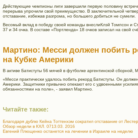
Действующие чемпионы лиги завершили первую половину встречи 
перерыва упрочили свой преимущество. В заключительной четвер
отставание, избежав разгрома, но большего добиться не сумели.
Весомый вклад в победу своей команды внеслиКлэй Томпсон и С
37 и 34 очка. В составе «Портленда» 18 очков записал на свой с
Мартино: Месси должен побить р
на Кубке Америки
В активе Батистуты 56 мячей в футболке аргентинской сборной, М
«Месси практически удалось побить рекорд Батистуты. Он должен
Америки. Защитники привычно опекают его с удвоенными усилия
обязанностями на поле», - заявил Мартино.
Читайте также:
Благодаря дублю Кейна Тоттенхэм сократил отставание от Лестер
Обзор недели в КХЛ. 0713.03. 2016
Евгений Плющенко останется на лечении в Израиле на неделю