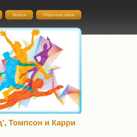
Записи
Обратная связь
д', Томпсон и Карри