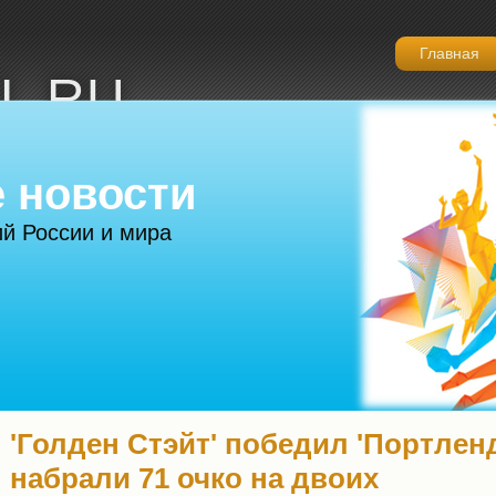
Главная
L.RU
 новости
й России и мира
'Голден Стэйт' победил 'Портлен
набрали 71 очко на двоих