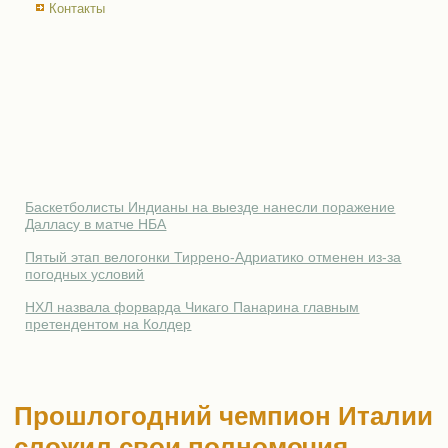
Контакты
Баскетболисты Индианы на выезде нанесли поражение
Далласу в матче НБА
Пятый этап велогонки Тиррено-Адриатико отменен из-за
погодных условий
НХЛ назвала форварда Чикаго Панарина главным
претендентом на Колдер
Прошлогодний чемпион Италии
сложил свои полномочия,