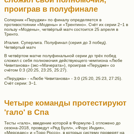
проиграв в полуфинале
Соперник «Перуджи» по финалу определяется в
противостоянии «Модены» и «Трентино». Счёт их серии 2−1 в
пользу «Модены», четвёртый матч состоится 25 апреля в
Тренто.
Италия. Суперлига. Полуфинал (серия до 3 побед).
Четвёртый матч
В четвёртом матче полуфинальной серии до трёх побед
сложил с себя полномочия действующего чемпиона «Любе
Чивитанова» (экс-«Мачерата»), проиграв «Перудже» со
счётом 0:3 (20:25, 23:25, 25:27).
«Перуджа» - «Любе Чивитанова» - 3:0 (25:20, 25:23, 27:25).
Счёт серии: 3−1.
Четыре команды протестируют
'гало' в Спа
Тесты «гало», введение которой в Формуле-1 отложено до
сезона-2018, проведут «Ред Булл», «Форс Индия»,
«Мерседес» и «Торо Россо», в которых систему проверят на