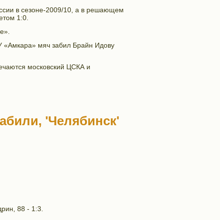
ссии в сезоне-2009/10, а в решающем
етом 1:0.
е».
 У «Амкара» мяч забил Брайн Идову
речаются московский ЦСКА и
забили, 'Челябинск'
рин, 88 - 1:3.