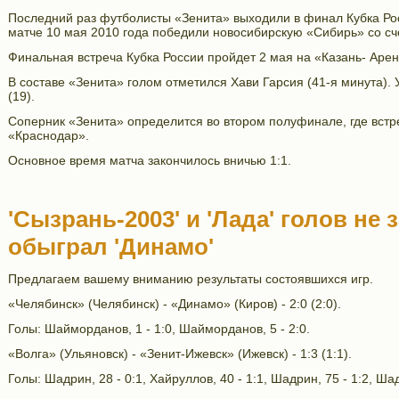
Последний раз футболисты «Зенита» выходили в финал Кубка Ро
матче 10 мая 2010 года победили новосибирскую «Сибирь» со сч
Финальная встреча Кубка России пройдет 2 мая на «Казань- Арен
В составе «Зенита» голом отметился Хави Гарсия (41-я минута).
(19).
Соперник «Зенита» определится во втором полуфинале, где вст
«Краснодар».
Основное время матча закончилось вничью 1:1.
'Сызрань-2003' и 'Лада' голов не 
обыграл 'Динамо'
Предлагаем вашему вниманию результаты состоявшихся игр.
«Челябинск» (Челябинск) - «Динамо» (Киров) - 2:0 (2:0).
Голы: Шайморданов, 1 - 1:0, Шайморданов, 5 - 2:0.
«Волга» (Ульяновск) - «Зенит-Ижевск» (Ижевск) - 1:3 (1:1).
Голы: Шадрин, 28 - 0:1, Хайруллов, 40 - 1:1, Шадрин, 75 - 1:2, Шад