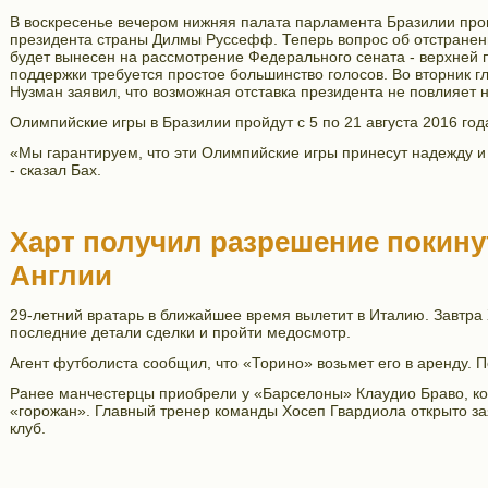
В воскресенье вечером нижняя палата парламента Бразилии про
президента страны Дилмы Руссефф. Теперь вопрос об отстранени
будет вынесен на рассмотрение Федерального сената - верхней 
поддержки требуется простое большинство голосов. Во вторник г
Нузман заявил, что возможная отставка президента не повлияет
Олимпийские игры в Бразилии пройдут с 5 по 21 августа 2016 год
«Мы гарантируем, что эти Олимпийские игры принесут надежду и
- сказал Бах.
Харт получил разрешение покину
Англии
29-летний вратарь в ближайшее время вылетит в Италию. Завтра
последние детали сделки и пройти медосмотр.
Агент футболиста сообщил, что «Торино» возьмет его в аренду. 
Ранее манчестерцы приобрели у «Барселоны» Клаудио Браво, ко
«горожан». Главный тренер команды Хосеп Гвардиола открыто заяв
клуб.