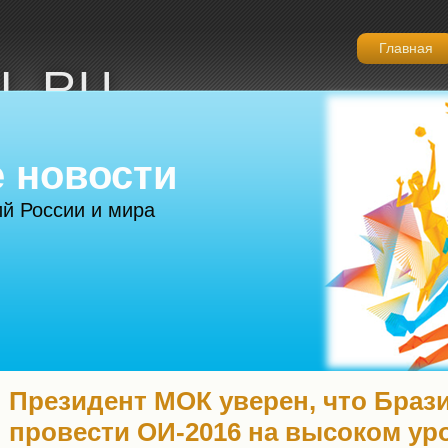
Главная
L.RU
 новости
й России и мира
Президент МОК уверен, что Браз
провести ОИ-2016 на высоком ур