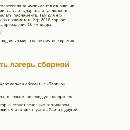
голосовала за импичмент в отношении
и главы государства от должности
палаты парламента. Там для его
лава оргкомитета Игр-2016 Карлос
 на проведение Олимпиады.
а.
 радость в мир в наше смутное время»,
ть лагерь сборной
 Харт должен обсудить с «Торино»
По его словам, переход уже оформлен.
торый станет основным голкипером
ил, что готов отпустить Харта в другой