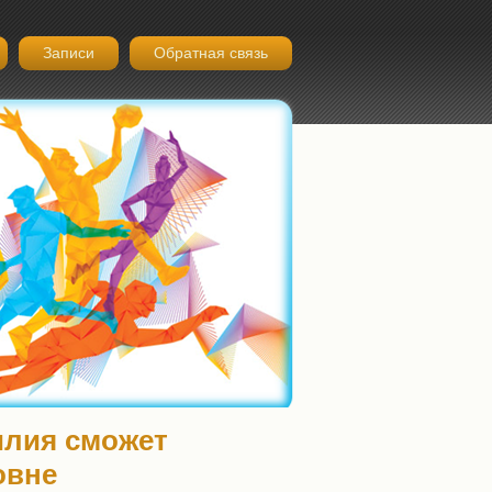
Записи
Обратная связь
илия сможет
овне