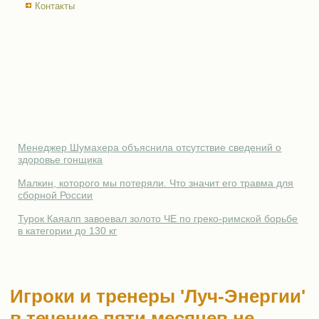
Контакты
Менеджер Шумахера объяснила отсутствие сведений о
здоровье гонщика
Малкин, которого мы потеряли. Что значит его травма для
сборной России
Турок Каяалп завоевал золото ЧЕ по греко-римской борьбе
в категории до 130 кг
Игроки и тренеры 'Луч-Энергии'
в течение пяти месяцев не