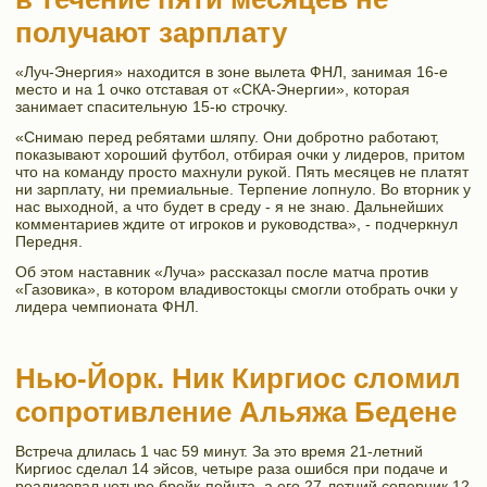
получают зарплату
«Луч-Энергия» находится в зоне вылета ФНЛ, занимая 16-е
место и на 1 очко отставая от «СКА-Энергии», которая
занимает спасительную 15-ю строчку.
«Снимаю перед ребятами шляпу. Они добротно работают,
показывают хороший футбол, отбирая очки у лидеров, притом
что на команду просто махнули рукой. Пять месяцев не платят
ни зарплату, ни премиальные. Терпение лопнуло. Во вторник у
нас выходной, а что будет в среду - я не знаю. Дальнейших
комментариев ждите от игроков и руководства», - подчеркнул
Передня.
Об этом наставник «Луча» рассказал после матча против
«Газовика», в котором владивостокцы смогли отобрать очки у
лидера чемпионата ФНЛ.
Нью-Йорк. Ник Киргиос сломил
сопротивление Альяжа Бедене
Встреча длилась 1 час 59 минут. За это время 21-летний
Киргиос сделал 14 эйсов, четыре раза ошибся при подаче и
реализовал четыре брейк-пойнта, а его 27-летний соперник 12