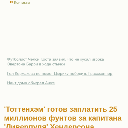
Контакты
Футболист Челси Коста заявил, что не кусал игрока
Эвертона Барри в ходе стычки
Гол Кержакова не помог Цюриху победить Грассхоппер
Нант дома обыграл Анже
'Тоттенхэм' готов заплатить 25
миллионов фунтов за капитана
'Ливерпуля' Хендерсона