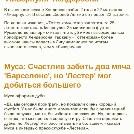
В нынешнем сезоне Хендерсон забил 2 гола в 22 матчах за
«Ливерпуль». В составе сборной Англии он провел 22 встречи.
По данным издания, «Тоттенхэм» готов заплатить за 25-
летнего капитана «Ливерпуля» 25 миллионов фунтов.
Руководство «шпор» считает, что клуб имеет высокие шансы
приобрести Хендерсона, так как у «Тоттенхэма» более
высокие шансы попасть в Лигу чемпионов по итогам
нынешнего сезона, чем у «Ливерпуля».
Муса: Счастлив забить два мяча
'Барселоне', но 'Лестер' мог
добиться большего
Муса оформил дубль.
«Да, мы сегодня проиграли, но показали очень хороший
футбол. У нас было много моментов: если бы с реализацией
было получше, могли бы избежать поражения. Но, повторюсь,
считаю, что мы провели хорошую игру. Счастлив оформить
дубль, но 'Лестер' мог рассчитывать на большее», - сказал
Муса в интервью пресс-службе «Лестера».